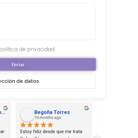
política de privacidad
Enviar
ección de datos
diana Sanchez Martin
Alejandra
10 months ago
10 months 
Gracias a Dafne por enseñarme, 
Mi experiencia con