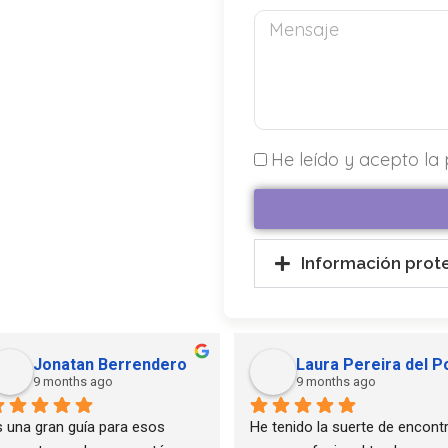
He leído y acepto la 
Información prot
vanesa martin
Marta Moreno
10 months ago
10 months ago
omo valorar no solo a una gran 
Me ayudó en un momento 