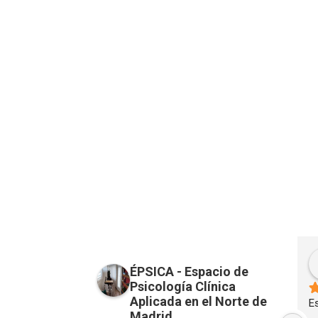
Laura Pereira del Pozo
Begoña Torres
ÉPSICA - Espacio de
hs ago
10 months ago
Psicología Clínica
Aplicada en el Norte de
uerte de encontrar 
Estoy feliz desde que me trata 
C
Madrid