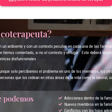
sicoterapeuta?
 en un ambiente y con un contexto peculiar en cada una de las familia
e hemos comentado, si no el contexto y el lugar. Este deberá locali
ámicas disfuncionales.
 aunque solo percibamos el problema en uno de los miembros, los otr
personas que los rodean en otras áreas de la vida como la laboral, s
ue podemos
Adicciones dentro de la fami
Nuevos miembros en la famili
Conflictos con los hijos ado