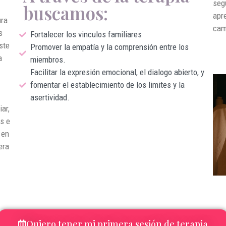
seg
buscamos:
apr
ura
cam
s
Fortalecer los vinculos familiares
ste
Promover la empatía y la comprensión entre los
a
miembros.
Facilitar la expresión emocional, el dialogo abierto, y
fomentar el establecimiento de los limites y la
asertividad.
ar,
s e
 en
era
Quiero tener mi primera sesión de terapia