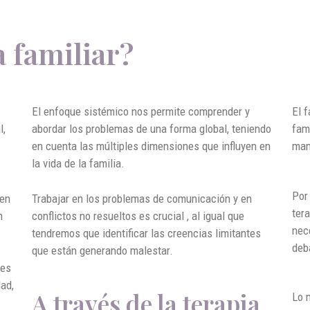
a familiar?
El enfoque sistémico nos permite comprender y
El f
l,
abordar los problemas de una forma global, teniendo
fam
en cuenta las múltiples dimensiones que influyen en
man
la vida de la familia.
Por
nen
Trabajar en los problemas de comunicación y en
ter
n
conflictos no resueltos es crucial , al igual que
nec
tendremos que identificar las creencias limitantes
deb
que están generando malestar.
 es
ad,
A través de la terapia
Lo 