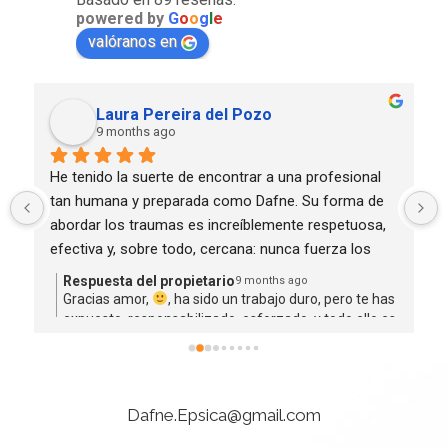
powered by
G
o
o
g
l
e
valóranos en
Laura Pereira del Pozo
9 months ago
He tenido la suerte de encontrar a una profesional 
tan humana y preparada como Dafne. Su forma de 
abordar los traumas es increíblemente respetuosa, 
efectiva y, sobre todo, cercana: nunca fuerza los 
procesos, sino que te acompaña paso a paso, 
Respuesta del propietario
9 months ago
ayudándote a entender (porque te explica cada 
o
Gracias amor,
, ha sido un trabajo duro, pero te has
expuesto, responsabilizado, esforzado, y todo ello es
detalle) y sanar desde la raíz.
lo que lleva a ese desarrollo que comentas, como te
dije, esto es un trabajo en equipo, y tu confianza a
Además, su trabajo con mi ansiedad ha sido 
hecho que formaramos un gran tandem.Un besazo
transformador. Gracias a sus herramientas y su 
enorme. Gracias por tus palabras.
Dafne.Epsica@gmail.com
empatía, he aprendido a gestionar mis emociones y 
a reconectar conmigo misma de una manera que 